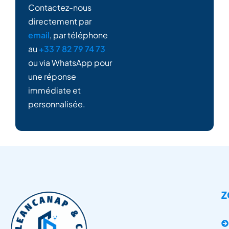
Contactez-nous
directement par
email
, par téléphone
au
+33 7 82 79 74 73
ou via WhatsApp pour
une réponse
immédiate et
personnalisée.
Z